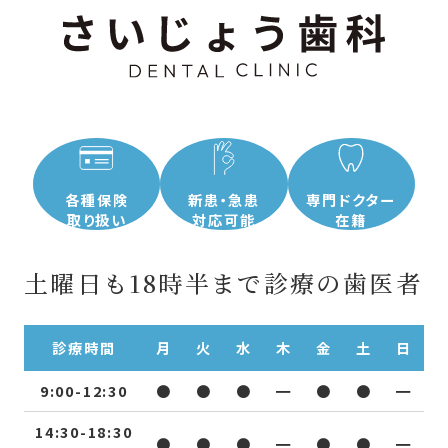
各種保険
新患・急患
専門ドクター
取り扱い
対応可能
在籍
土曜日も18時半まで診療の歯医者
診療時間
月
火
水
木
金
土
日
9:00-12:30
●
●
●
━
●
●
━
14:30-18:30
●
●
●
━
●
●
━