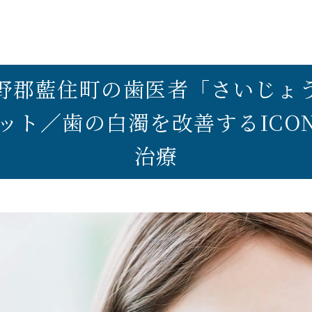
野郡
藍住町の歯医者
「さいじょ
ット／
歯の白濁を改善する
IC
治療