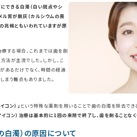
面にできる白濁（白い斑点やシ
ナメル質が脱灰（カルシウムの喪
歯の兆候ともいわれていますが原
治療する場合、これまでは歯を削
方法が主流でした。しかし、こ
があるだけでなく、時間の経過
しまう難点もありました。
アイコン）」
という特殊な薬剤を用いることで歯の白濁を除去できる
（アイコン）治療は基本的に1回の来院で終了し、歯を削ることなく
の白濁）
の原因について