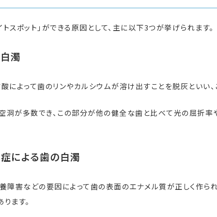
トスポット」ができる原因として、主に以下3つが挙げられます。
の白濁
す酸によって歯のリンやカルシウムが溶け出すことを脱灰といい、
空洞が多数でき、この部分が他の健全な歯と比べて光の屈折率
全症
による歯の白濁
栄養障害などの要因によって歯の表面のエナメル質が正しく作られ
あります。