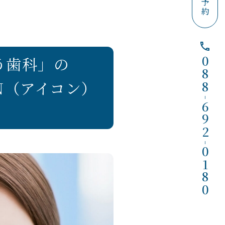
う歯科」の
088
ON（アイコン）
-
692
-
0180